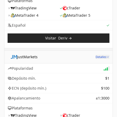
Plataformas
✗
TradingView
✓
cTrader
✗
MetaTrader 4
✓
MetaTrader 5
Sup
Español
✓
Visitar
Deriv
→
JustMarkets
Detalles
Popularidad
Depósito mín.
$1
ECN (depósito mín.)
$100
Apalancamiento
≤1:3000
Plataformas
✗
TradingView
✗
cTrader