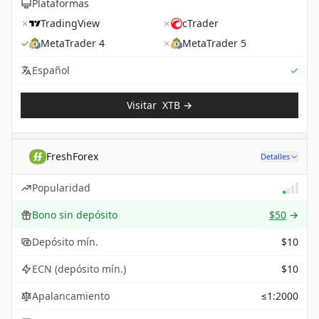
Plataformas
✗
TradingView
✗
cTrader
✓
MetaTrader 4
✗
MetaTrader 5
Sup
Español
✓
Visitar
XTB
→
FreshForex
Detalles
Popularidad
Bono sin depósito
$50
→
Depósito mín.
$10
ECN (depósito mín.)
$10
Apalancamiento
≤1:2000