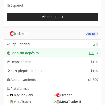
Sup
Español
✓
Visitar
FBS
→
tickmill
Detalles
Popularidad
Bono sin depósito
$30
→
Depósito mín.
$100
ECN (depósito mín.)
$100
Apalancamiento
≤1:500
Plataformas
✓
TradingView
✗
cTrader
✓
MetaTrader 4
✓
MetaTrader 5