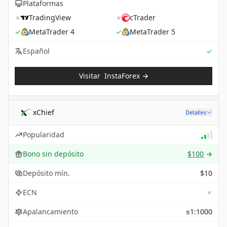
Plataformas
✗
TradingView
✗
cTrader
✓
MetaTrader 4
✓
MetaTrader 5
Sup
Español
✓
Visitar
InstaForex
→
xChief
Detalles
Popularidad
Bono sin depósito
$100
→
Depósito mín.
$10
✗
ECN
Apalancamiento
≤1:1000