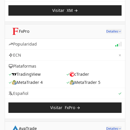
Visitar
XM
→
FxPro
Detalles
Popularidad
✗
ECN
Plataformas
✓
TradingView
✓
cTrader
✓
MetaTrader 4
✓
MetaTrader 5
Sup
Español
✓
Visitar
FxPro
→
AvaTrade
Detalles