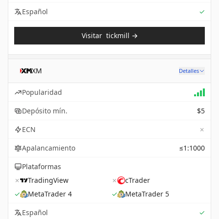
Sup
Español
✓
Visitar
tickmill
→
XM
Detalles
Popularidad
Depósito mín.
$5
✗
ECN
Apalancamiento
≤1:1000
Plataformas
✗
TradingView
✗
cTrader
✓
MetaTrader 4
✓
MetaTrader 5
Sup
Español
✓