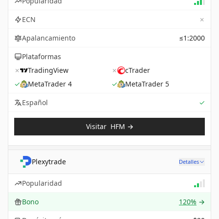
Popularidad
✗
ECN
Apalancamiento
≤1:2000
Plataformas
✗
TradingView
✗
cTrader
✓
MetaTrader 4
✓
MetaTrader 5
Sup
Español
✓
Visitar
HFM
→
Plexytrade
Detalles
Popularidad
Bono
120%
→