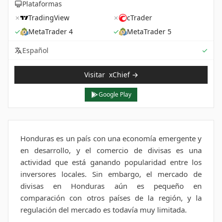
Plataformas
✗
TradingView
✗
cTrader
✓
MetaTrader 4
✓
MetaTrader 5
Sup
Español
✓
Visitar
xChief
→
Google Play
Honduras es un país con una economía emergente y
en desarrollo, y el comercio de divisas es una
actividad que está ganando popularidad entre los
inversores locales. Sin embargo, el mercado de
divisas en Honduras aún es pequeño en
comparación con otros países de la región, y la
regulación del mercado es todavía muy limitada.