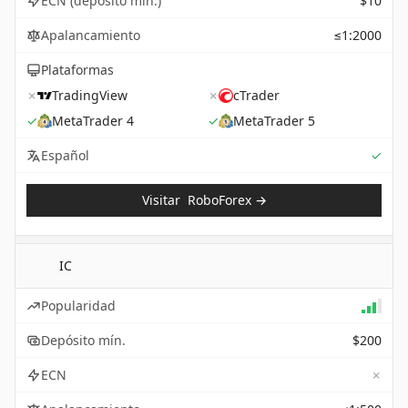
ECN (depósito mín.)
$10
Apalancamiento
≤1:2000
Plataformas
✗
TradingView
✗
cTrader
✓
MetaTrader 4
✓
MetaTrader 5
Sup
Español
✓
Visitar
RoboForex
→
IC
Popularidad
Depósito mín.
$200
✗
ECN