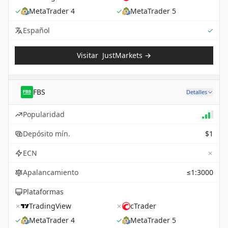
✓
MetaTrader 4
✓
MetaTrader 5
Sup
Español
✓
Visitar
JustMarkets
→
FBS
Detalles
Popularidad
Depósito mín.
$1
✗
ECN
Apalancamiento
≤1:3000
Plataformas
✗
TradingView
✗
cTrader
✓
MetaTrader 4
✓
MetaTrader 5