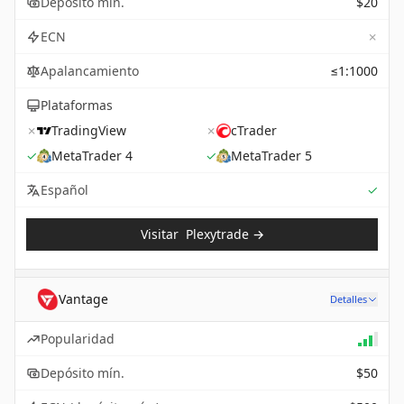
Depósito mín.
$20
✗
ECN
Apalancamiento
≤1:1000
Plataformas
✗
TradingView
✗
cTrader
✓
MetaTrader 4
✓
MetaTrader 5
Sup
Español
✓
Visitar
Plexytrade
→
Vantage
Detalles
Popularidad
Depósito mín.
$50