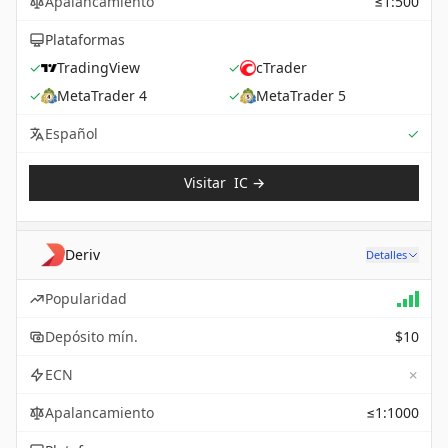
Apalancamiento
≤1:500
Plataformas
✓
TradingView
✓
cTrader
✓
MetaTrader 4
✓
MetaTrader 5
Sup
Español
✓
Visitar
IC
→
Deriv
Detalles
Popularidad
Depósito mín.
$10
✗
ECN
Apalancamiento
≤1:1000