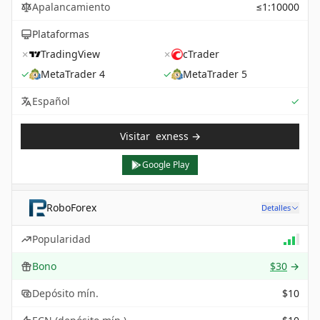
Apalancamiento
≤1:10000
Plataformas
✗
TradingView
✗
cTrader
✓
MetaTrader 4
✓
MetaTrader 5
Sup
Español
✓
Visitar
exness
→
Google Play
RoboForex
Detalles
Popularidad
Bono
$30
→
Depósito mín.
$10