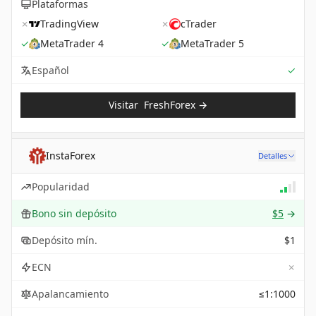
Plataformas
✗
TradingView
✗
cTrader
✓
MetaTrader 4
✓
MetaTrader 5
Sup
Español
✓
Visitar
FreshForex
→
InstaForex
Detalles
Popularidad
Bono sin depósito
$5
→
Depósito mín.
$1
✗
ECN
Apalancamiento
≤1:1000