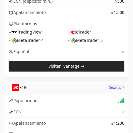
ECN (depósito mín.)
$500
Apalancamiento
≤1:500
Plataformas
✓
TradingView
✗
cTrader
✓
MetaTrader 4
✓
MetaTrader 5
Sup
Español
✓
Visitar
Vantage
→
XTB
Detalles
Popularidad
✗
ECN
Apalancamiento
≤1:200