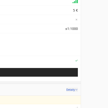
5 €
✗
≤1:1000
Supported
✓
Detaily