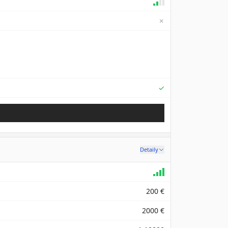
✗
Supported
✓
Detaily
200 €
2000 €