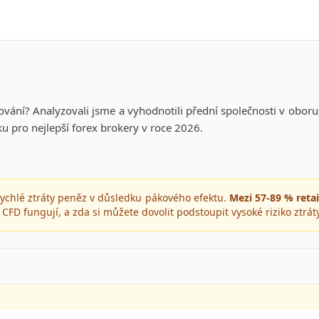
vání? Analyzovali jsme a vyhodnotili přední společnosti v obor
u pro nejlepší forex brokery v roce 2026.
 rychlé ztráty peněz v důsledku pákového efektu.
Mezi 57-89 % reta
 CFD fungují, a zda si můžete dovolit podstoupit vysoké riziko ztrát