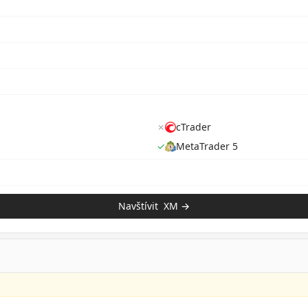
✗
cTrader
✓
MetaTrader 5
Navštívit
XM
→