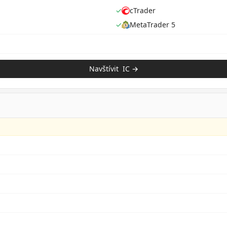
✓
cTrader
✓
MetaTrader 5
Navštívit
IC
→