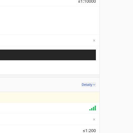
≤1:10000
✗
Not available
Detaily
✗
≤1:200