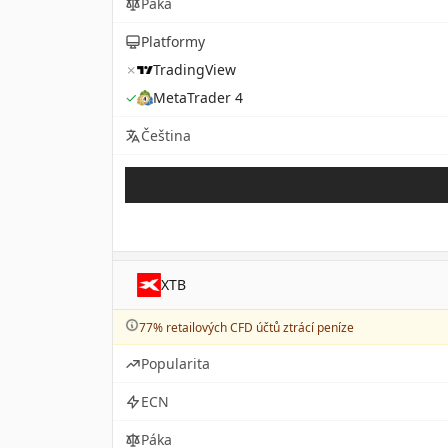
Páka
Platformy
✗
TradingView
✓
MetaTrader 4
Čeština
XTB
77% retailových CFD účtů ztrácí peníze
Popularita
ECN
Páka