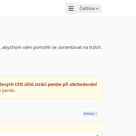
Menu
Čeština
Jazyk
u, abychom vám pomohli se zorientovat na trzích.
ilových CFD účtů ztrácí peníze při obchodování
y peněz.
Detaily