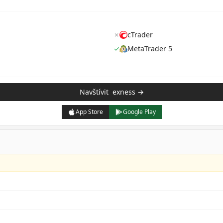
✗
cTrader
✓
MetaTrader 5
Navštívit
exness
→
App Store
Google Play