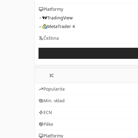
Platformy
✗
TradingView
✓
MetaTrader 4
Čeština
IC
Popularita
Min. vklad
ECN
Páka
Platformy