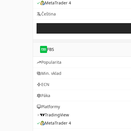
✓
MetaTrader 4
Čeština
FBS
Popularita
Min. vklad
ECN
Páka
Platformy
✗
TradingView
✓
MetaTrader 4