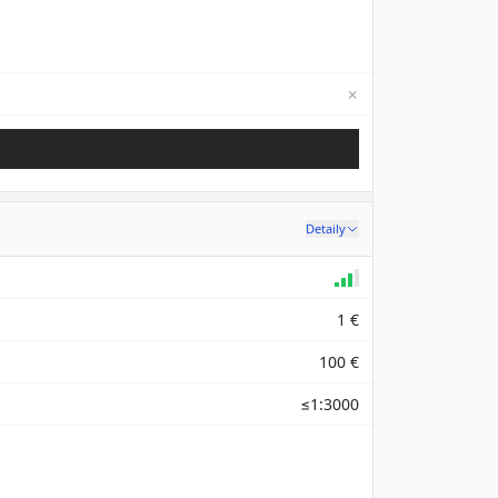
✗
Not available
Detaily
1 €
100 €
≤1:3000