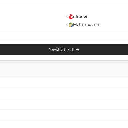
✗
cTrader
✗
MetaTrader 5
Navštívit
XTB
→