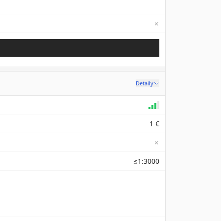
✗
Not available
Detaily
1 €
✗
≤1:3000