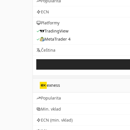
Popularita
ECN
Platformy
✓
TradingView
✓
MetaTrader 4
Čeština
exness
Popularita
Min. vklad
ECN (min. vklad)