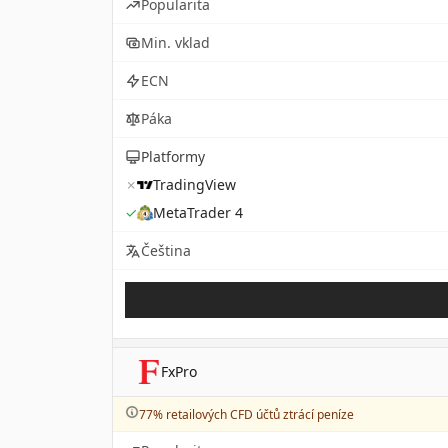
Popularita
Min. vklad
ECN
Páka
Platformy
✗
TradingView
✓
MetaTrader 4
Čeština
FxPro
77% retailových CFD účtů ztrácí peníze