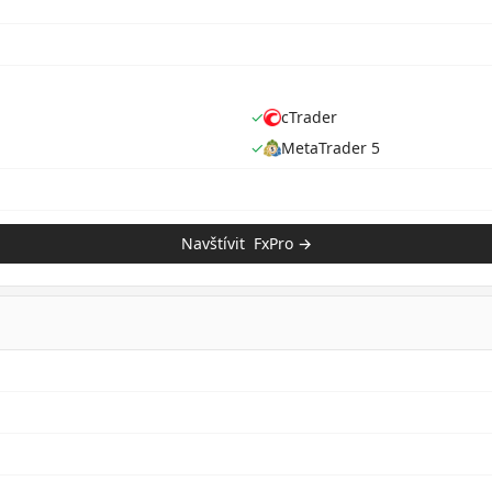
✓
cTrader
✓
MetaTrader 5
Navštívit
FxPro
→