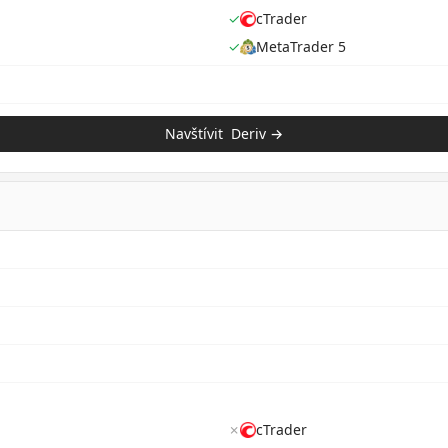
✓
cTrader
✓
MetaTrader 5
Navštívit
Deriv
→
✗
cTrader