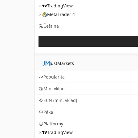
✗
TradingView
✗
MetaTrader 4
Čeština
JustMarkets
Popularita
Min. vklad
ECN (min. vklad)
Páka
Platformy
✗
TradingView