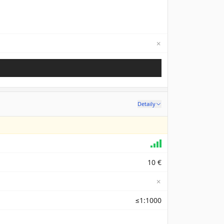
✗
Not available
Detaily
10 €
✗
≤1:1000