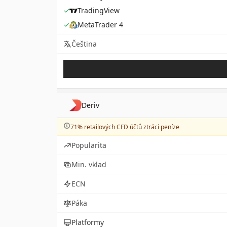
✓
TradingView
✓
MetaTrader 4
Čeština
Deriv
71% retailových CFD účtů ztrácí peníze
Popularita
Min. vklad
ECN
Páka
Platformy