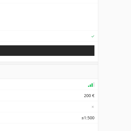
Supported
✓
200 €
✗
≤1:500