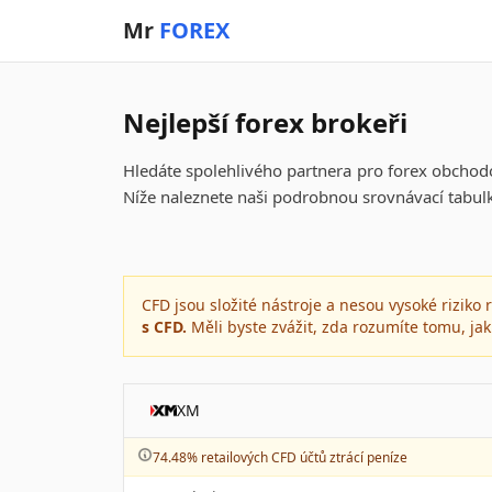
Mr
FOREX
Nejlepší forex brokeři
Hledáte spolehlivého partnera pro forex obchodo
Níže naleznete naši podrobnou srovnávací tabulk
CFD jsou složité nástroje a nesou vysoké riziko
s CFD.
Měli byste zvážit, zda rozumíte tomu, jak
XM
74.48% retailových CFD účtů ztrácí peníze