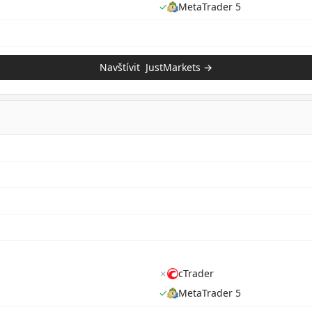
✓
MetaTrader 5
Navštívit
JustMarkets
→
✗
cTrader
✓
MetaTrader 5