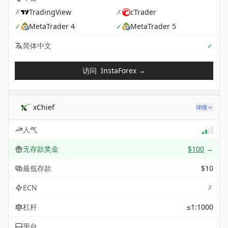
✗
TradingView
✗
cTrader
✓
MetaTrader 4
✓
MetaTrader 5
Sup
简体中文
✓
访问
InstaForex
→
xChief
详情
人气
无存款奖金
$100
→
最低存款
$10
✗
ECN
杠杆
≤1:1000
平台