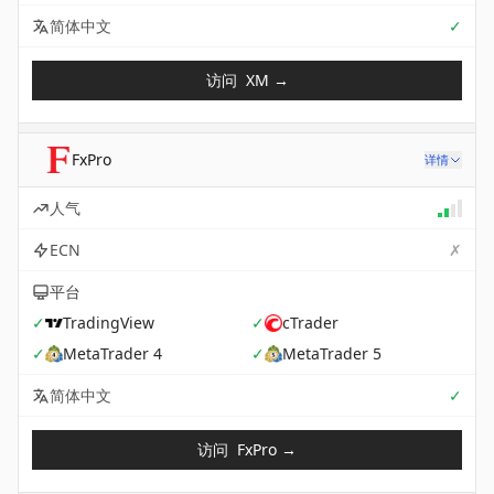
Sup
简体中文
✓
访问
XM
→
FxPro
详情
人气
✗
ECN
平台
✓
TradingView
✓
cTrader
✓
MetaTrader 4
✓
MetaTrader 5
Sup
简体中文
✓
访问
FxPro
→