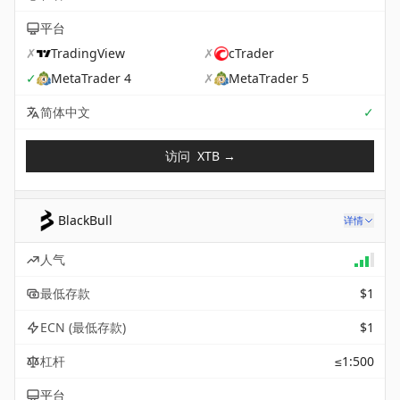
平台
✗
TradingView
✗
cTrader
✓
MetaTrader 4
✗
MetaTrader 5
Sup
简体中文
✓
访问
XTB
→
BlackBull
详情
人气
最低存款
$1
ECN (最低存款)
$1
杠杆
≤1:500
平台