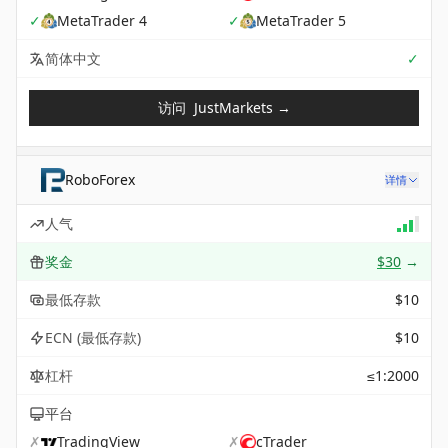
✓
MetaTrader 4
✓
MetaTrader 5
Sup
简体中文
✓
访问
JustMarkets
→
RoboForex
详情
人气
奖金
$30
→
最低存款
$10
ECN (最低存款)
$10
杠杆
≤1:2000
平台
✗
TradingView
✗
cTrader