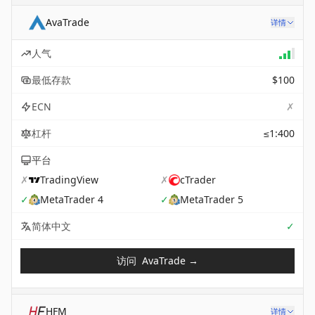
AvaTrade
详情
人气
最低存款
$100
✗
ECN
杠杆
≤1:400
平台
✗
TradingView
✗
cTrader
✓
MetaTrader 4
✓
MetaTrader 5
Sup
简体中文
✓
访问
AvaTrade
→
HFM
详情