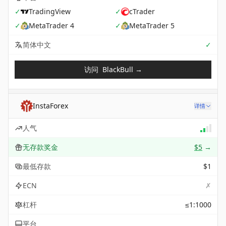
✓
TradingView
✓
cTrader
✓
MetaTrader 4
✓
MetaTrader 5
Sup
简体中文
✓
访问
BlackBull
→
InstaForex
详情
人气
无存款奖金
$5
→
最低存款
$1
✗
ECN
杠杆
≤1:1000
平台