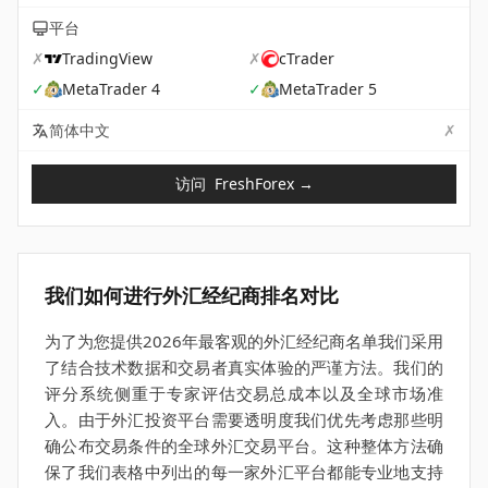
平台
✗
TradingView
✗
cTrader
✓
MetaTrader 4
✓
MetaTrader 5
✗
Not 
简体中文
访问
FreshForex
→
我们如何进行外汇经纪商排名对比
为了为您提供2026年最客观的外汇经纪商名单我们采用
了结合技术数据和交易者真实体验的严谨方法。我们的
评分系统侧重于专家评估交易总成本以及全球市场准
入。由于外汇投资平台需要透明度我们优先考虑那些明
确公布交易条件的全球外汇交易平台。这种整体方法确
保了我们表格中列出的每一家外汇平台都能专业地支持