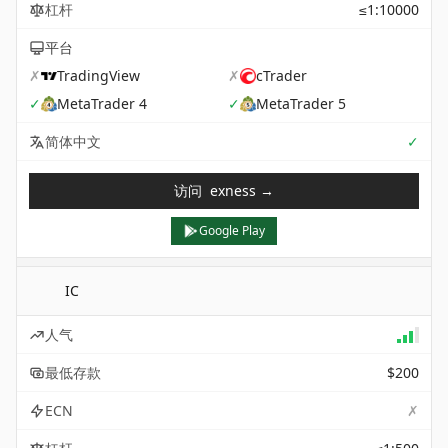
杠杆
≤1:10000
平台
✗
TradingView
✗
cTrader
✓
MetaTrader 4
✓
MetaTrader 5
Sup
简体中文
✓
访问
exness
→
Google Play
IC
人气
最低存款
$200
✗
ECN