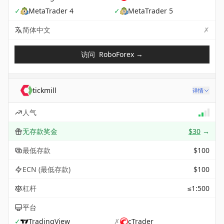
✓
MetaTrader 4
✓
MetaTrader 5
✗
Not 
简体中文
访问
RoboForex
→
tickmill
详情
人气
无存款奖金
$30
→
最低存款
$100
ECN (最低存款)
$100
杠杆
≤1:500
平台
✓
TradingView
✗
cTrader