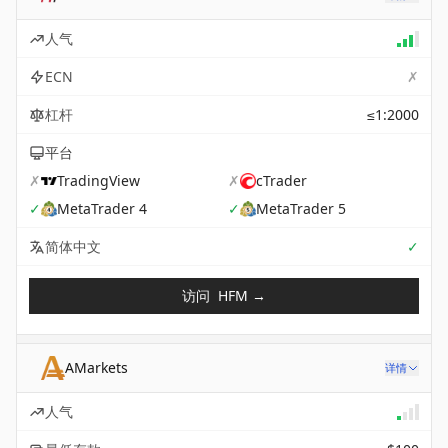
人气
✗
ECN
杠杆
≤1:2000
平台
✗
TradingView
✗
cTrader
✓
MetaTrader 4
✓
MetaTrader 5
Sup
简体中文
✓
访问
HFM
→
AMarkets
详情
人气