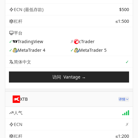
ECN (最低存款)
$500
杠杆
≤1:500
平台
✓
TradingView
✗
cTrader
✓
MetaTrader 4
✓
MetaTrader 5
Sup
简体中文
✓
访问
Vantage
→
XTB
详情
人气
✗
ECN
杠杆
≤1:200