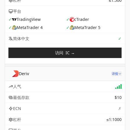
杠杆
≤1:500
平台
✓
TradingView
✓
cTrader
✓
MetaTrader 4
✓
MetaTrader 5
Sup
简体中文
✓
访问
IC
→
Deriv
详情
人气
最低存款
$10
✗
ECN
杠杆
≤1:1000