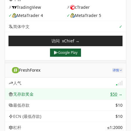
✗
TradingView
✗
cTrader
✓
MetaTrader 4
✓
MetaTrader 5
Sup
简体中文
✓
访问
xChief
→
Google Play
FreshForex
详情
人气
无存款奖金
$50
→
最低存款
$10
ECN (最低存款)
$10
杠杆
≤1:2000