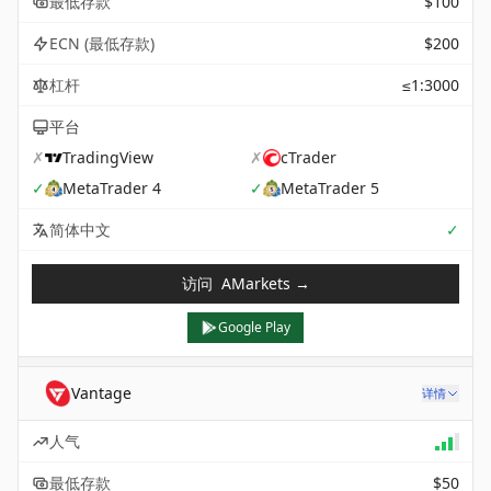
最低存款
$100
ECN (最低存款)
$200
杠杆
≤1:3000
平台
✗
TradingView
✗
cTrader
✓
MetaTrader 4
✓
MetaTrader 5
Sup
简体中文
✓
访问
AMarkets
→
Google Play
Vantage
详情
人气
最低存款
$50