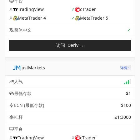
平台
✗
TradingView
✓
cTrader
✗
MetaTrader 4
✓
MetaTrader 5
Sup
简体中文
✓
访问
Deriv
→
JustMarkets
详情
人气
最低存款
$1
ECN (最低存款)
$100
杠杆
≤1:3000
平台
✗
TradingView
✗
cTrader