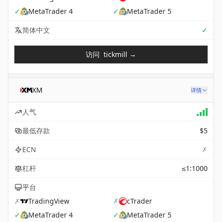
✓
MetaTrader 4
✓
MetaTrader 5
Sup
简体中文
✓
访问
tickmill
→
XM
详情
人气
最低存款
$5
✗
ECN
杠杆
≤1:1000
平台
✗
TradingView
✗
cTrader
✓
MetaTrader 4
✓
MetaTrader 5