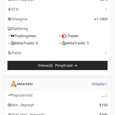
✗
ECN
Dźwignia
≤1:1000
Platformy
✗
TradingView
✗
cTrader
✓
MetaTrader 4
✓
MetaTrader 5
✗
Not 
Polski
Odwiedź
Plexytrade
→
AMarkets
Szczegóły
Popularność
Min. depozyt
$100
ECN (min. depozyt)
$200