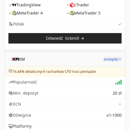
✓
TradingView
✗
cTrader
✓
MetaTrader 4
✓
MetaTrader 5
Sup
Polski
✓
Odwiedź
tickmill
→
XM
Szczegóły
74.48% detalicznych rachunków CFD traci pieniądze
Popularność
Min. depozyt
20 zł
✗
ECN
Dźwignia
≤1:1000
Platformy