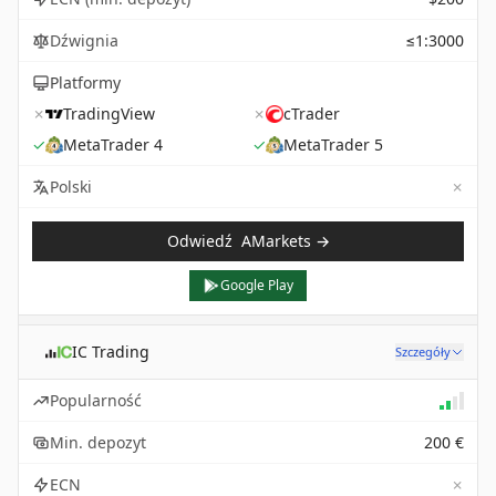
Dźwignia
≤1:3000
Platformy
✗
TradingView
✗
cTrader
✓
MetaTrader 4
✓
MetaTrader 5
✗
Not 
Polski
Odwiedź
AMarkets
→
Google Play
IC Trading
Szczegóły
Popularność
Min. depozyt
200 €
✗
ECN