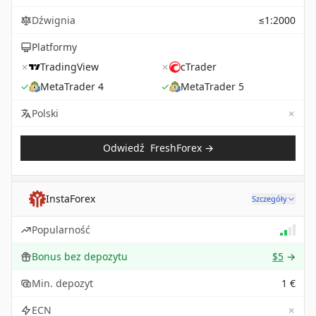
Dźwignia
≤1:2000
Platformy
✗
TradingView
✗
cTrader
✓
MetaTrader 4
✓
MetaTrader 5
✗
Not 
Polski
Odwiedź
FreshForex
→
InstaForex
Szczegóły
Popularność
Bonus bez depozytu
$5
→
Min. depozyt
1 €
✗
ECN