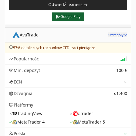
Odwiedź
exness
→
Google Play
AvaTrade
Szczegóły
57% detalicznych rachunków CFD traci pieniądze
Popularność
Min. depozyt
100 €
✗
ECN
Dźwignia
≤1:400
Platformy
✗
TradingView
✗
cTrader
✓
MetaTrader 4
✓
MetaTrader 5
Sup
Polski
✓