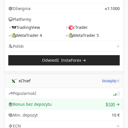
Dźwignia
≤1:1000
Platformy
✗
TradingView
✗
cTrader
✓
MetaTrader 4
✓
MetaTrader 5
✗
Not 
Polski
Odwiedź
InstaForex
→
xChief
Szczegóły
Popularność
Bonus bez depozytu
$100
→
Min. depozyt
10 €
✗
ECN