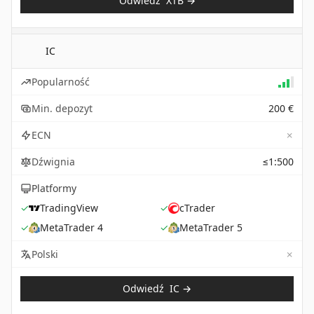
Odwiedź
XTB
→
IC
Popularność
Min. depozyt
200 €
✗
ECN
Dźwignia
≤1:500
Platformy
✓
TradingView
✓
cTrader
✓
MetaTrader 4
✓
MetaTrader 5
✗
Not 
Polski
Odwiedź
IC
→