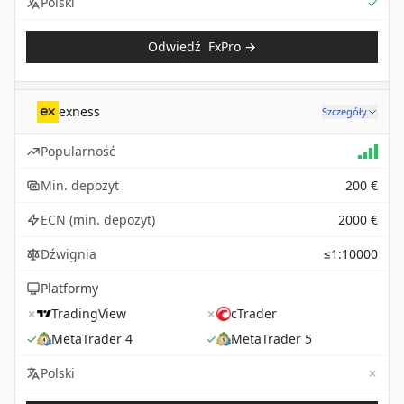
Sup
Polski
✓
Odwiedź
FxPro
→
exness
Szczegóły
Popularność
Min. depozyt
200 €
ECN (min. depozyt)
2000 €
Dźwignia
≤1:10000
Platformy
✗
TradingView
✗
cTrader
✓
MetaTrader 4
✓
MetaTrader 5
✗
Not 
Polski