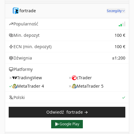
fortrade
Szczegóły
Popularność
Min. depozyt
100 €
ECN (min. depozyt)
100 €
Dźwignia
≤1:200
Platformy
✗
TradingView
✗
cTrader
✓
MetaTrader 4
✗
MetaTrader 5
Sup
Polski
✓
Odwiedź
fortrade
→
Google Play