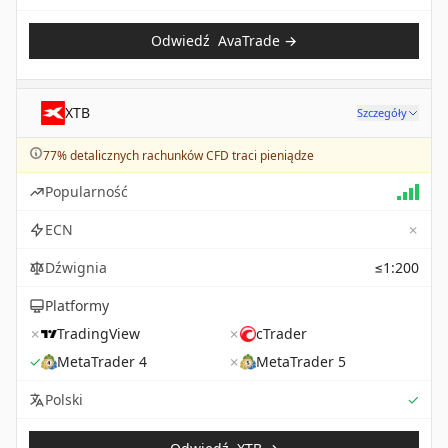
Odwiedź
AvaTrade
→
XTB
Szczegóły
77% detalicznych rachunków CFD traci pieniądze
Popularność
✗
ECN
Dźwignia
≤1:200
Platformy
✗
TradingView
✗
cTrader
✓
MetaTrader 4
✗
MetaTrader 5
Sup
Polski
✓