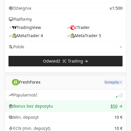
Dźwignia
≤1:500
Platformy
✗
TradingView
✓
cTrader
✓
MetaTrader 4
✓
MetaTrader 5
✗
Not 
Polski
Odwiedź
IC Trading
→
FreshForex
Szczegóły
Popularność
Bonus bez depozytu
$50
→
Min. depozyt
10 €
ECN (min. depozyt)
10 €