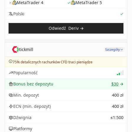
✗
MetaTrader 4
✓
MetaTrader 5
Sup
Polski
✓
Odwiedź
Deriv
→
tickmill
Szczegóły
75% detalicznych rachunków CFD traci pieniądze
Popularność
Bonus bez depozytu
$30
→
Min. depozyt
400 zł
ECN (min. depozyt)
400 zł
Dźwignia
≤1:500
Platformy