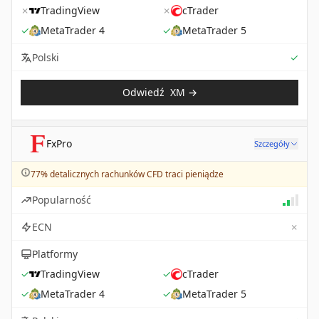
✗
TradingView
✗
cTrader
✓
MetaTrader 4
✓
MetaTrader 5
Sup
Polski
✓
Odwiedź
XM
→
FxPro
Szczegóły
77% detalicznych rachunków CFD traci pieniądze
Popularność
✗
ECN
Platformy
✓
TradingView
✓
cTrader
✓
MetaTrader 4
✓
MetaTrader 5