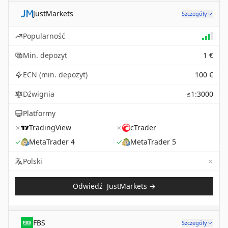
JustMarkets
Szczegóły
Popularność
Min. depozyt
1 €
ECN (min. depozyt)
100 €
Dźwignia
≤1:3000
Platformy
✗
TradingView
✗
cTrader
✓
MetaTrader 4
✓
MetaTrader 5
✗
Not 
Polski
Odwiedź
JustMarkets
→
FBS
Szczegóły