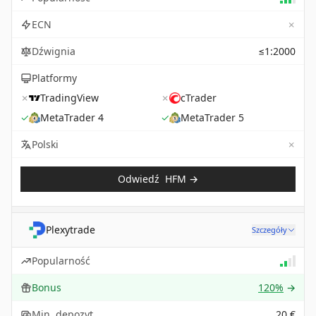
✗
ECN
Dźwignia
≤1:2000
Platformy
✗
TradingView
✗
cTrader
✓
MetaTrader 4
✓
MetaTrader 5
✗
Not 
Polski
Odwiedź
HFM
→
Plexytrade
Szczegóły
Popularność
Bonus
120%
→
Min. depozyt
20 €