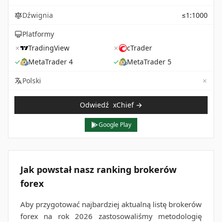
Dźwignia
≤1:1000
Platformy
✗
TradingView
✗
cTrader
✓
MetaTrader 4
✓
MetaTrader 5
✗
Not 
Polski
Odwiedź
xChief
→
Google Play
Jak powstał nasz ranking brokerów
forex
Aby przygotować najbardziej aktualną listę brokerów
forex na rok 2026 zastosowaliśmy metodologię