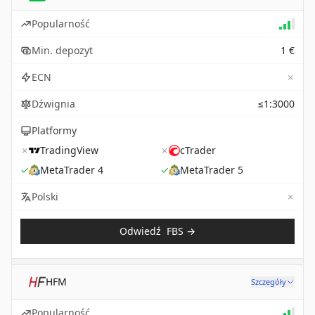
Popularność
Min. depozyt
1 €
✗
ECN
Dźwignia
≤1:3000
Platformy
✗
TradingView
✗
cTrader
✓
MetaTrader 4
✓
MetaTrader 5
✗
Not 
Polski
Odwiedź
FBS
→
HFM
Szczegóły
Popularność