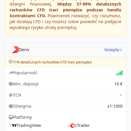
dźwigni finansowej.
Między 57-89% detalicznych
rachunków CFD traci pieniądze podczas handlu
kontraktami CFD.
Powinieneś rozważyć, czy rozumiesz,
jak działają CFD i czy możesz sobie pozwolić na podjęcie
wysokiego ryzyka utraty pieniędzy.
Deriv
Szczegóły
71% detalicznych rachunków CFD traci pieniądze
Popularność
Min. depozyt
10 €
✗
ECN
Dźwignia
≤1:1000
Platformy
✗
TradingView
✓
cTrader