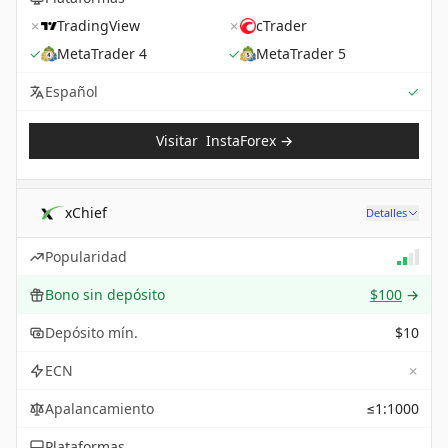
✗
TradingView
✗
cTrader
✓
MetaTrader 4
✓
MetaTrader 5
Sup
Español
✓
Visitar
InstaForex
→
xChief
Detalles
Popularidad
Bono sin depósito
$100
→
Depósito mín.
$10
✗
ECN
Apalancamiento
≤1:1000
Plataformas