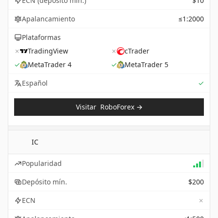
ECN (depósito mín.)
$10
Apalancamiento
≤1:2000
Plataformas
✗
TradingView
✗
cTrader
✓
MetaTrader 4
✓
MetaTrader 5
Sup
Español
✓
Visitar
RoboForex
→
IC
Popularidad
Depósito mín.
$200
✗
ECN