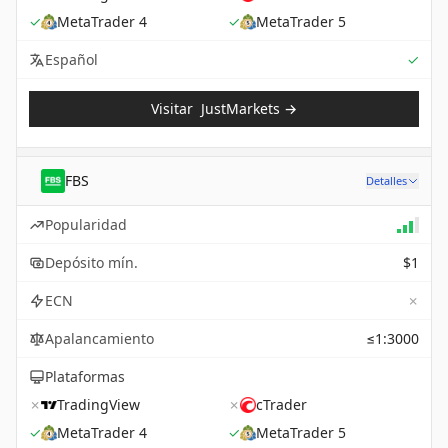
✓
MetaTrader 4
✓
MetaTrader 5
Sup
Español
✓
Visitar
JustMarkets
→
FBS
Detalles
Popularidad
Depósito mín.
$1
✗
ECN
Apalancamiento
≤1:3000
Plataformas
✗
TradingView
✗
cTrader
✓
MetaTrader 4
✓
MetaTrader 5