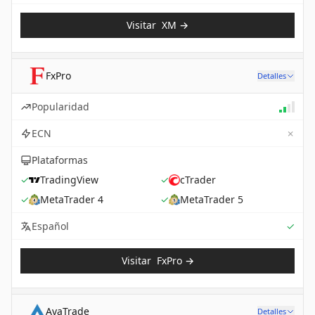
Visitar
XM
→
FxPro
Detalles
Popularidad
✗
ECN
Plataformas
✓
TradingView
✓
cTrader
✓
MetaTrader 4
✓
MetaTrader 5
Sup
Español
✓
Visitar
FxPro
→
AvaTrade
Detalles