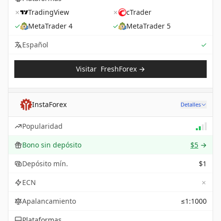
✗
TradingView
✗
cTrader
✓
MetaTrader 4
✓
MetaTrader 5
Sup
Español
✓
Visitar
FreshForex
→
InstaForex
Detalles
Popularidad
Bono sin depósito
$5
→
Depósito mín.
$1
✗
ECN
Apalancamiento
≤1:1000
Plataformas