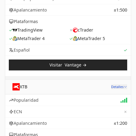
Apalancamiento
≤1:500
Plataformas
✓
TradingView
✗
cTrader
✓
MetaTrader 4
✓
MetaTrader 5
Sup
Español
✓
Visitar
Vantage
→
XTB
Detalles
Popularidad
✗
ECN
Apalancamiento
≤1:200
Plataformas