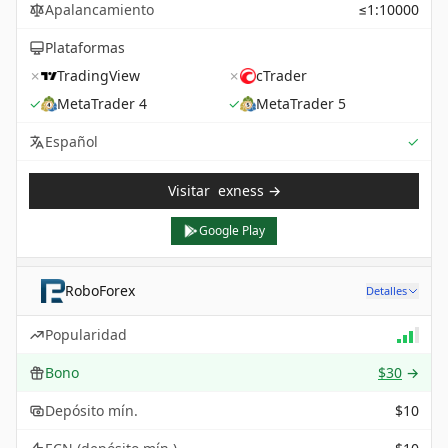
Apalancamiento
≤1:10000
Plataformas
✗
TradingView
✗
cTrader
✓
MetaTrader 4
✓
MetaTrader 5
Sup
Español
✓
Visitar
exness
→
Google Play
RoboForex
Detalles
Popularidad
Bono
$30
→
Depósito mín.
$10