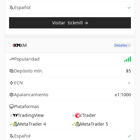
Sup
Español
✓
Visitar
tickmill
→
XM
Detalles
Popularidad
Depósito mín.
$5
✗
ECN
Apalancamiento
≤1:1000
Plataformas
✗
TradingView
✗
cTrader
✓
MetaTrader 4
✓
MetaTrader 5
Sup
Español
✓