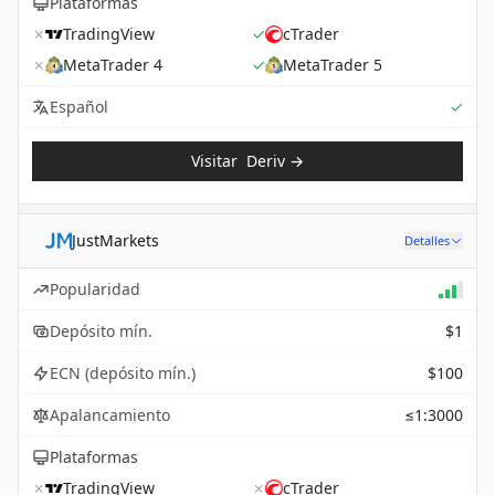
Plataformas
✗
TradingView
✓
cTrader
✗
MetaTrader 4
✓
MetaTrader 5
Sup
Español
✓
Visitar
Deriv
→
JustMarkets
Detalles
Popularidad
Depósito mín.
$1
ECN (depósito mín.)
$100
Apalancamiento
≤1:3000
Plataformas
✗
TradingView
✗
cTrader