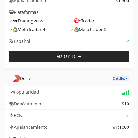
Apalancamiento
≤1:500
Plataformas
✓
TradingView
✓
cTrader
✓
MetaTrader 4
✓
MetaTrader 5
Sup
Español
✓
Visitar
IC
→
Deriv
Detalles
Popularidad
Depósito mín.
$10
✗
ECN
Apalancamiento
≤1:1000