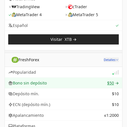
✗
TradingView
✗
cTrader
✓
MetaTrader 4
✗
MetaTrader 5
Sup
Español
✓
Visitar
XTB
→
FreshForex
Detalles
Popularidad
Bono sin depósito
$50
→
Depósito mín.
$10
ECN (depósito mín.)
$10
Apalancamiento
≤1:2000
Plataformas