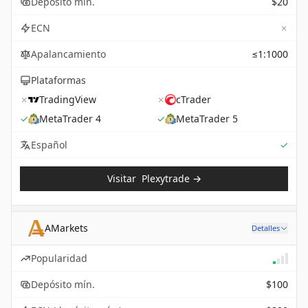
Depósito mín.
$20
✗
ECN
Apalancamiento
≤1:1000
Plataformas
✗
TradingView
✗
cTrader
✓
MetaTrader 4
✓
MetaTrader 5
Sup
Español
✓
Visitar
Plexytrade
→
AMarkets
Detalles
Popularidad
Depósito mín.
$100