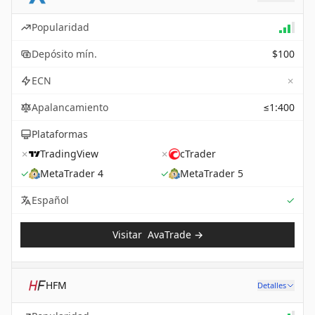
Popularidad
Depósito mín.
$100
✗
ECN
Apalancamiento
≤1:400
Plataformas
✗
TradingView
✗
cTrader
✓
MetaTrader 4
✓
MetaTrader 5
Sup
Español
✓
Visitar
AvaTrade
→
HFM
Detalles