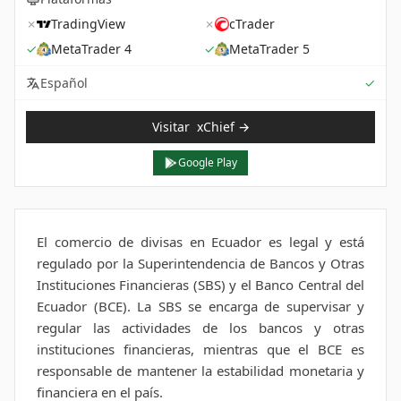
✗
TradingView
✗
cTrader
✓
MetaTrader 4
✓
MetaTrader 5
Sup
Español
✓
Visitar
xChief
→
Google Play
El comercio de divisas en Ecuador es legal y está
regulado por la Superintendencia de Bancos y Otras
Instituciones Financieras (SBS) y el Banco Central del
Ecuador (BCE). La SBS se encarga de supervisar y
regular las actividades de los bancos y otras
instituciones financieras, mientras que el BCE es
responsable de mantener la estabilidad monetaria y
financiera en el país.