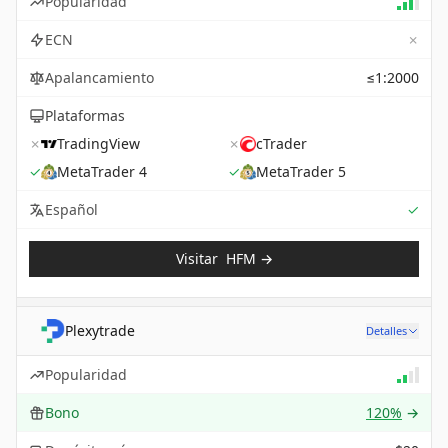
Popularidad
✗
ECN
Apalancamiento
≤1:2000
Plataformas
✗
TradingView
✗
cTrader
✓
MetaTrader 4
✓
MetaTrader 5
Sup
Español
✓
Visitar
HFM
→
Plexytrade
Detalles
Popularidad
Bono
120%
→