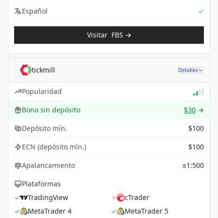
Sup
Español
✓
Visitar
FBS
→
tickmill
Detalles
Popularidad
Bono sin depósito
$30
→
Depósito mín.
$100
ECN (depósito mín.)
$100
Apalancamiento
≤1:500
Plataformas
✓
TradingView
✗
cTrader
✓
MetaTrader 4
✓
MetaTrader 5