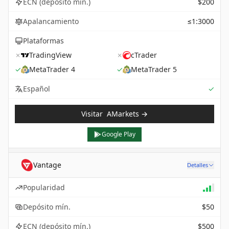
ECN (depósito mín.)
$200
Apalancamiento
≤1:3000
Plataformas
✗
TradingView
✗
cTrader
✓
MetaTrader 4
✓
MetaTrader 5
Sup
Español
✓
Visitar
AMarkets
→
Google Play
Vantage
Detalles
Popularidad
Depósito mín.
$50
ECN (depósito mín.)
$500