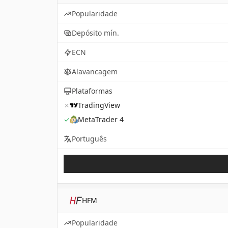
Popularidade
Depósito mín.
ECN
Alavancagem
Plataformas
✗
TradingView
✓
MetaTrader 4
Português
HFM
Popularidade