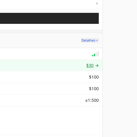
✗
Not available
Detalhes
$30
→
$100
$100
≤1:500