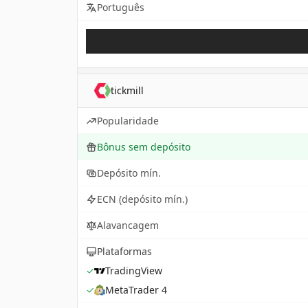
Português
tickmill
Popularidade
Bônus sem depósito
Depósito mín.
ECN (depósito mín.)
Alavancagem
Plataformas
✓
TradingView
✓
MetaTrader 4