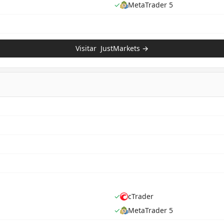
✓
MetaTrader 5
Visitar
JustMarkets
→
✓
cTrader
✓
MetaTrader 5