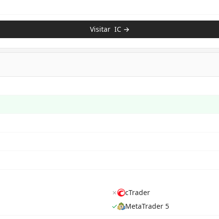
Visitar
IC
→
✗
cTrader
✓
MetaTrader 5