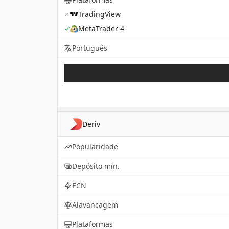
✗
TradingView
✓
MetaTrader 4
Português
Deriv
Popularidade
Depósito mín.
ECN
Alavancagem
Plataformas