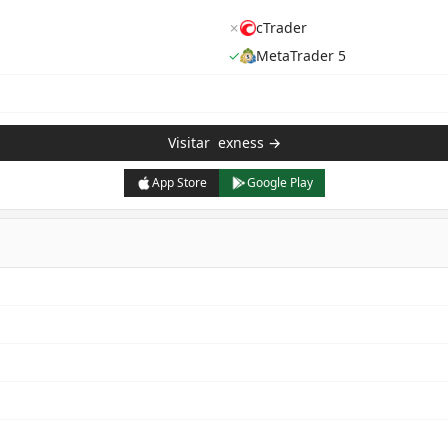
✗
cTrader
✓
MetaTrader 5
Visitar
exness
→
App Store
Google Play