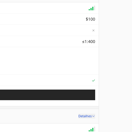
$100
✗
≤1:400
Supported
✓
Detalhes