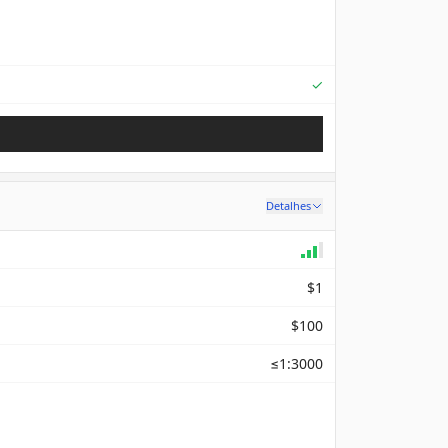
Supported
✓
Detalhes
$1
$100
≤1:3000