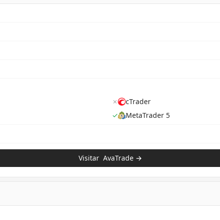
✗
cTrader
✓
MetaTrader 5
Visitar
AvaTrade
→