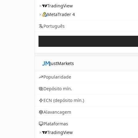
✗
TradingView
✗
MetaTrader 4
Português
JustMarkets
Popularidade
Depósito mín.
ECN (depósito mín.)
Alavancagem
Plataformas
✗
TradingView