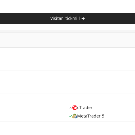
Visitar
tickmill
→
✗
cTrader
✓
MetaTrader 5