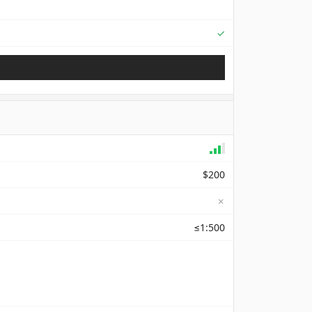
Supported
✓
$200
✗
≤1:500