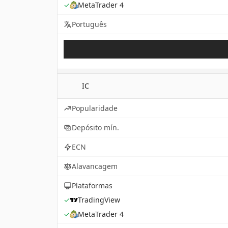
✓
MetaTrader 4
Português
IC
Popularidade
Depósito mín.
ECN
Alavancagem
Plataformas
✓
TradingView
✓
MetaTrader 4