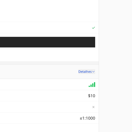
Supported
✓
Detalhes
$10
✗
≤1:1000