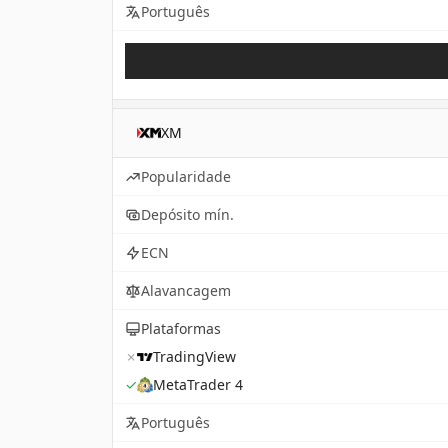
Português
XM
Popularidade
Depósito mín.
ECN
Alavancagem
Plataformas
✗
TradingView
✓
MetaTrader 4
Português