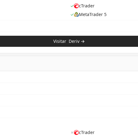
✓
cTrader
✓
MetaTrader 5
Visitar
Deriv
→
✗
cTrader