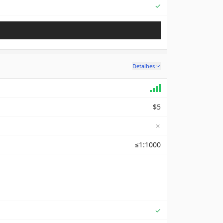
Supported
✓
Detalhes
$5
✗
≤1:1000
Supported
✓