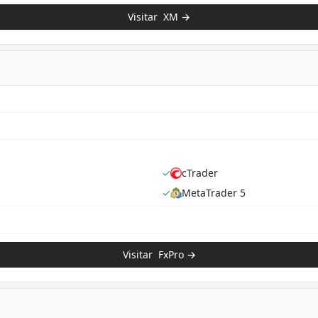
Visitar
XM
→
✓
cTrader
✓
MetaTrader 5
Visitar
FxPro
→