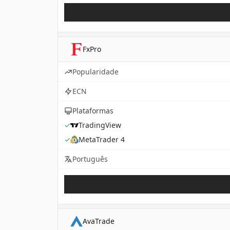
FxPro
Popularidade
ECN
Plataformas
✓
TradingView
✓
MetaTrader 4
Português
AvaTrade