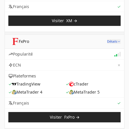
Sup
Français
✓
Visiter
XM
→
FxPro
Détails
Popularité
✗
ECN
Plateformes
✓
TradingView
✓
cTrader
✓
MetaTrader 4
✓
MetaTrader 5
Sup
Français
✓
Visiter
FxPro
→