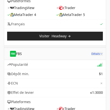
Plateformes
✗
TradingView
✗
cTrader
✓
MetaTrader 4
✓
MetaTrader 5
Sup
Français
✓
Visiter
Headway
→
FBS
Détails
Popularité
Dépôt min.
$1
✗
ECN
Effet de levier
≤1:3000
Plateformes
✗
TradingView
✗
cTrader