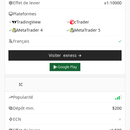
Effet de levier
≤1:10000
Plateformes
✗
TradingView
✗
cTrader
✓
MetaTrader 4
✓
MetaTrader 5
Sup
Français
✓
Visiter
exness
→
Google Play
IC
Popularité
Dépôt min.
$200
✗
ECN