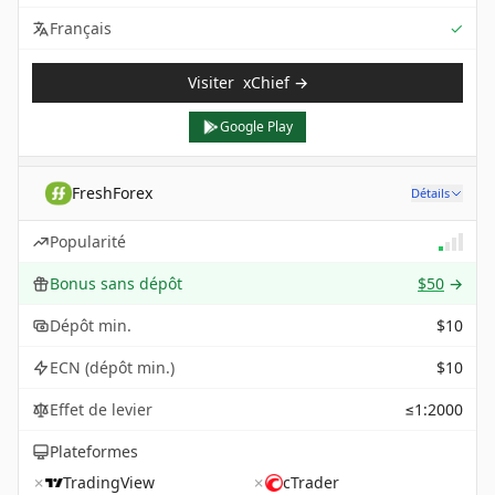
Sup
Français
✓
Visiter
xChief
→
Google Play
FreshForex
Détails
Popularité
Bonus sans dépôt
$50
→
Dépôt min.
$10
ECN (dépôt min.)
$10
Effet de levier
≤1:2000
Plateformes
✗
TradingView
✗
cTrader