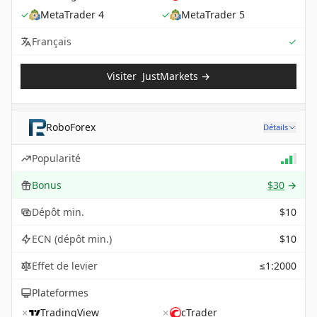
✓
MetaTrader 4
✓
MetaTrader 5
Sup
Français
✓
Visiter
JustMarkets
→
RoboForex
Détails
Popularité
Bonus
$30
→
Dépôt min.
$10
ECN (dépôt min.)
$10
Effet de levier
≤1:2000
Plateformes
✗
TradingView
✗
cTrader