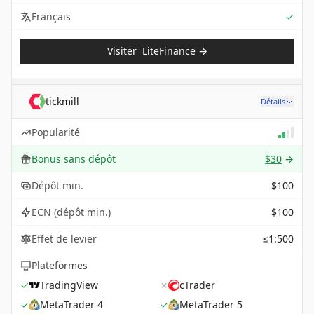
Sup
Français
✓
Visiter
LiteFinance
→
tickmill
Détails
Popularité
Bonus sans dépôt
$30
→
Dépôt min.
$100
ECN (dépôt min.)
$100
Effet de levier
≤1:500
Plateformes
✓
TradingView
✗
cTrader
✓
MetaTrader 4
✓
MetaTrader 5