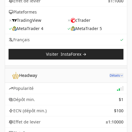
Effet de levier
≤1:1000
Plateformes
✗
TradingView
✗
cTrader
✓
MetaTrader 4
✓
MetaTrader 5
Sup
Français
✓
Visiter
InstaForex
→
Headway
Détails
Popularité
Dépôt min.
$1
ECN (dépôt min.)
$100
Effet de levier
≤1:10000