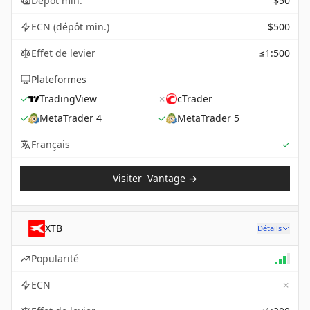
Dépôt min.
$50
ECN (dépôt min.)
$500
Effet de levier
≤1:500
Plateformes
✓
TradingView
✗
cTrader
✓
MetaTrader 4
✓
MetaTrader 5
Sup
Français
✓
Visiter
Vantage
→
XTB
Détails
Popularité
✗
ECN