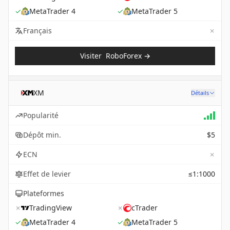
✓
MetaTrader 4
✓
MetaTrader 5
✗
Not 
Français
Visiter
RoboForex
→
XM
Détails
Popularité
Dépôt min.
$5
✗
ECN
Effet de levier
≤1:1000
Plateformes
✗
TradingView
✗
cTrader
✓
MetaTrader 4
✓
MetaTrader 5