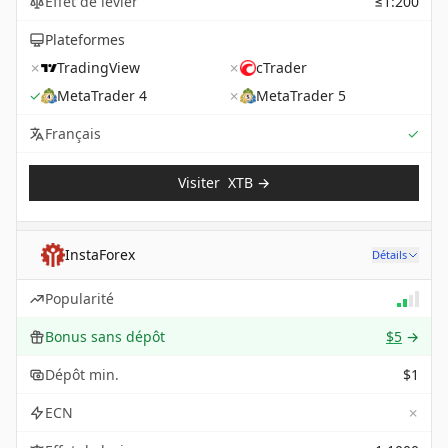
Effet de levier
≤1:200
Plateformes
✗
TradingView
✗
cTrader
✓
MetaTrader 4
✗
MetaTrader 5
Sup
Français
✓
Visiter
XTB
→
InstaForex
Détails
Popularité
Bonus sans dépôt
$5
→
Dépôt min.
$1
✗
ECN