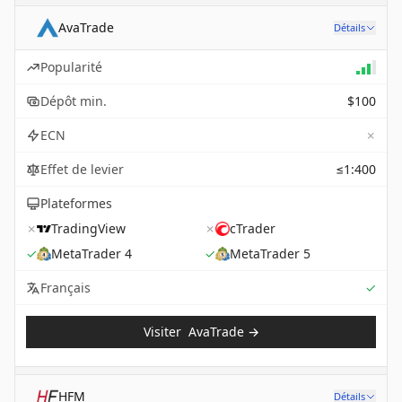
AvaTrade
Détails
Popularité
Dépôt min.
$100
✗
ECN
Effet de levier
≤1:400
Plateformes
✗
TradingView
✗
cTrader
✓
MetaTrader 4
✓
MetaTrader 5
Sup
Français
✓
Visiter
AvaTrade
→
HFM
Détails