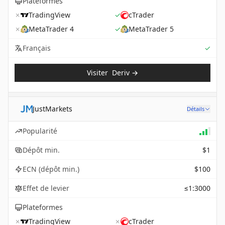
Plateformes
✗
TradingView
✓
cTrader
✗
MetaTrader 4
✓
MetaTrader 5
Sup
Français
✓
Visiter
Deriv
→
JustMarkets
Détails
Popularité
Dépôt min.
$1
ECN (dépôt min.)
$100
Effet de levier
≤1:3000
Plateformes
✗
TradingView
✗
cTrader