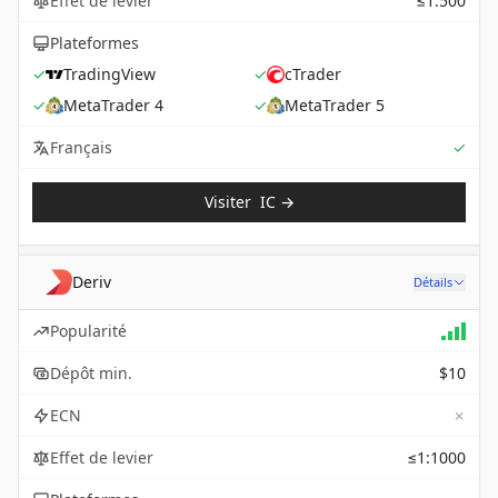
Effet de levier
≤1:500
Plateformes
✓
TradingView
✓
cTrader
✓
MetaTrader 4
✓
MetaTrader 5
Sup
Français
✓
Visiter
IC
→
Deriv
Détails
Popularité
Dépôt min.
$10
✗
ECN
Effet de levier
≤1:1000