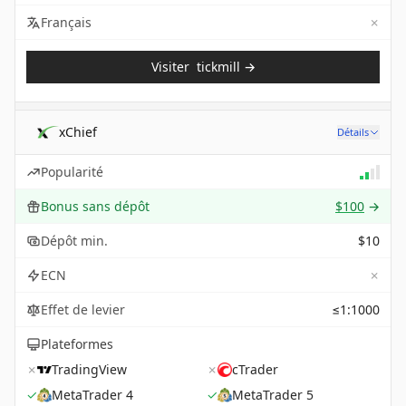
✗
Not 
Français
Visiter
tickmill
→
xChief
Détails
Popularité
Bonus sans dépôt
$100
→
Dépôt min.
$10
✗
ECN
Effet de levier
≤1:1000
Plateformes
✗
TradingView
✗
cTrader
✓
MetaTrader 4
✓
MetaTrader 5