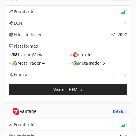
Popularité
✗
ECN
Effet de levier
≤1:2000
Plateformes
✗
TradingView
✗
cTrader
✓
MetaTrader 4
✓
MetaTrader 5
Sup
Français
✓
Visiter
HFM
→
Vantage
Détails
Popularité