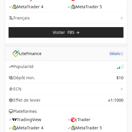
✓
MetaTrader 4
✓
MetaTrader 5
✗
Not 
Français
Visiter
FBS
→
LiteFinance
Détails
Popularité
Dépôt min.
$10
✗
ECN
Effet de levier
≤1:1000
Plateformes
✗
TradingView
✗
cTrader
✓
MetaTrader 4
✓
MetaTrader 5