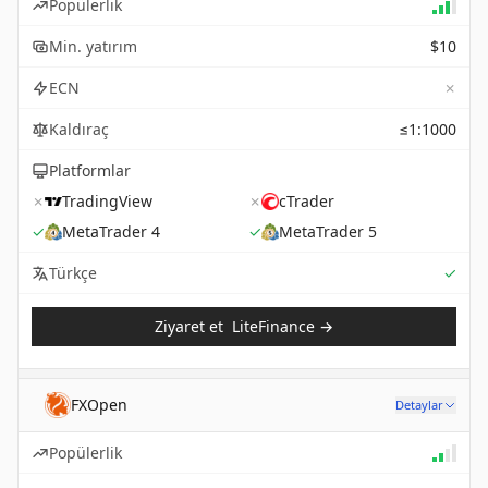
Popülerlik
Min. yatırım
$10
✗
ECN
Kaldıraç
≤1:1000
Platformlar
✗
TradingView
✗
cTrader
✓
MetaTrader 4
✓
MetaTrader 5
Sup
Türkçe
✓
Ziyaret et
LiteFinance
→
FXOpen
Detaylar
Popülerlik