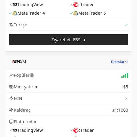
✗
TradingView
✗
cTrader
✓
MetaTrader 4
✓
MetaTrader 5
Sup
Türkçe
✓
Ziyaret et
FBS
→
XM
Detaylar
Popülerlik
Min. yatırım
$5
✗
ECN
Kaldıraç
≤1:1000
Platformlar
✗
TradingView
✗
cTrader