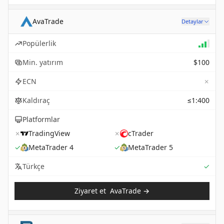
AvaTrade
Detaylar
Popülerlik
Min. yatırım
$100
✗
ECN
Kaldıraç
≤1:400
Platformlar
✗
TradingView
✗
cTrader
✓
MetaTrader 4
✓
MetaTrader 5
Sup
Türkçe
✓
Ziyaret et
AvaTrade
→