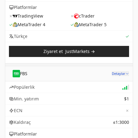
Platformlar
✗
TradingView
✗
cTrader
✓
MetaTrader 4
✓
MetaTrader 5
Sup
Türkçe
✓
Ziyaret et
JustMarkets
→
FBS
Detaylar
Popülerlik
Min. yatırım
$1
✗
ECN
Kaldıraç
≤1:3000
Platformlar