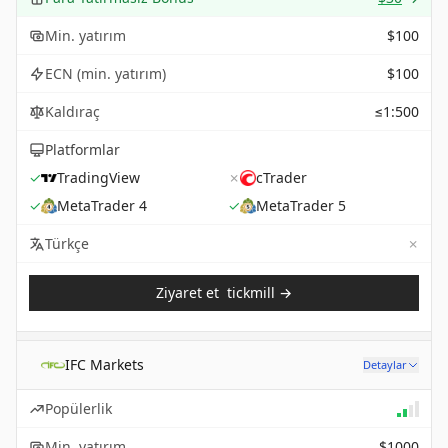
Min. yatırım
$100
ECN (min. yatırım)
$100
Kaldıraç
≤1:500
Platformlar
✓
TradingView
✗
cTrader
✓
MetaTrader 4
✓
MetaTrader 5
✗
Not 
Türkçe
Ziyaret et
tickmill
→
IFC Markets
Detaylar
Popülerlik
Min. yatırım
$1000