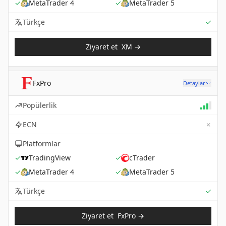
✓
MetaTrader 4
✓
MetaTrader 5
Sup
Türkçe
✓
Ziyaret et
XM
→
FxPro
Detaylar
Popülerlik
✗
ECN
Platformlar
✓
TradingView
✓
cTrader
✓
MetaTrader 4
✓
MetaTrader 5
Sup
Türkçe
✓
Ziyaret et
FxPro
→