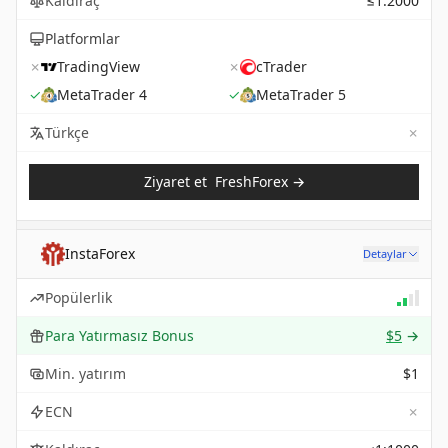
Kaldıraç
≤1:2000
Platformlar
✗
TradingView
✗
cTrader
✓
MetaTrader 4
✓
MetaTrader 5
✗
Not 
Türkçe
Ziyaret et
FreshForex
→
InstaForex
Detaylar
Popülerlik
Para Yatırmasız Bonus
$5
→
Min. yatırım
$1
✗
ECN