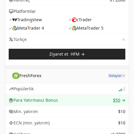
Platformlar
✗
TradingView
✗
cTrader
✓
MetaTrader 4
✓
MetaTrader 5
✗
Not 
Türkçe
Ziyaret et
HFM
→
FreshForex
Detaylar
Popülerlik
Para Yatırmasız Bonus
$50
→
Min. yatırım
$10
ECN (min. yatırım)
$10