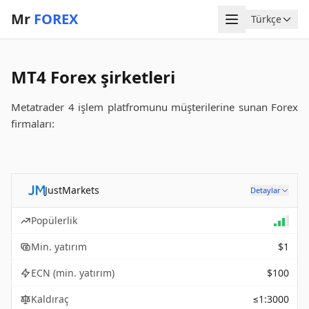
Mr
FOREX
Menü
Türkçe
Dil
MT4 Forex şirketleri
Metatrader 4 işlem platfromunu müşterilerine sunan Forex
firmaları:
JustMarkets
Detaylar
Popülerlik
Min. yatırım
$1
ECN (min. yatırım)
$100
Kaldıraç
≤1:3000