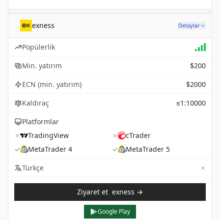
exness
Detaylar
Popülerlik
Min. yatırım
$200
ECN (min. yatırım)
$2000
Kaldıraç
≤1:10000
Platformlar
✗
TradingView
✗
cTrader
✓
MetaTrader 4
✓
MetaTrader 5
✗
Not 
Türkçe
Ziyaret et
exness
→
Google Play