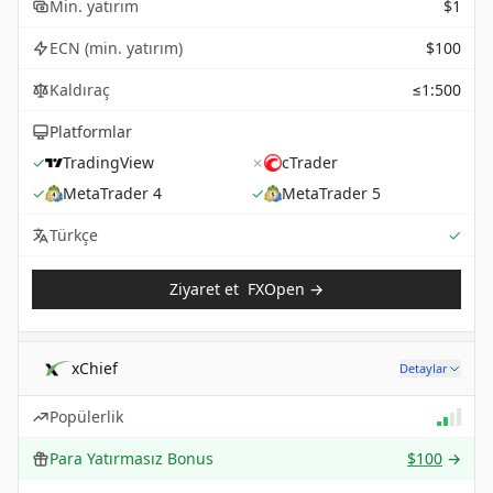
Min. yatırım
$1
ECN (min. yatırım)
$100
Kaldıraç
≤1:500
Platformlar
✓
TradingView
✗
cTrader
✓
MetaTrader 4
✓
MetaTrader 5
Sup
Türkçe
✓
Ziyaret et
FXOpen
→
xChief
Detaylar
Popülerlik
Para Yatırmasız Bonus
$100
→