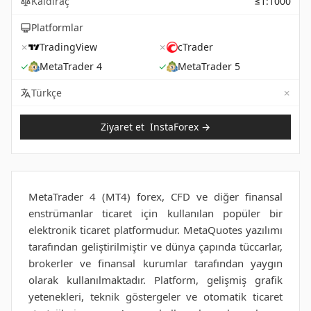
Kaldıraç
≤1:1000
Platformlar
✗
TradingView
✗
cTrader
✓
MetaTrader 4
✓
MetaTrader 5
✗
Not 
Türkçe
Ziyaret et
InstaForex
→
MetaTrader 4 (MT4) forex, CFD ve diğer finansal
enstrümanlar ticaret için kullanılan popüler bir
elektronik ticaret platformudur. MetaQuotes yazılımı
tarafından geliştirilmiştir ve dünya çapında tüccarlar,
brokerler ve finansal kurumlar tarafından yaygın
olarak kullanılmaktadır. Platform, gelişmiş grafik
yetenekleri, teknik göstergeler ve otomatik ticaret