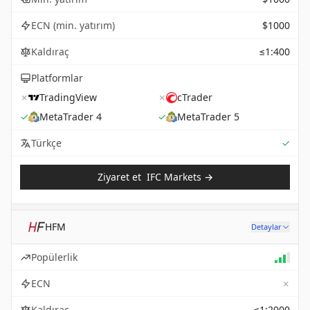
ECN (min. yatırım)
$1000
Kaldıraç
≤1:400
Platformlar
✗
TradingView
✗
cTrader
✓
MetaTrader 4
✓
MetaTrader 5
Sup
Türkçe
✓
Ziyaret et
IFC Markets
→
HFM
Detaylar
Popülerlik
✗
ECN
Kaldıraç
≤1:2000