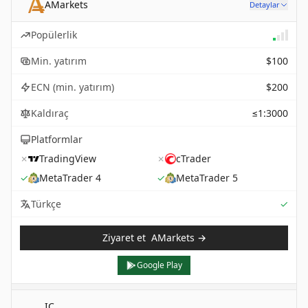
AMarkets
Detaylar
Popülerlik
Min. yatırım
$100
ECN (min. yatırım)
$200
Kaldıraç
≤1:3000
Platformlar
✗
TradingView
✗
cTrader
✓
MetaTrader 4
✓
MetaTrader 5
Sup
Türkçe
✓
Ziyaret et
AMarkets
→
Google Play
IC