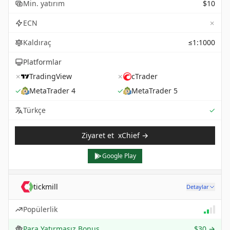
Min. yatırım
$10
✗
ECN
Kaldıraç
≤1:1000
Platformlar
✗
TradingView
✗
cTrader
✓
MetaTrader 4
✓
MetaTrader 5
Sup
Türkçe
✓
Ziyaret et
xChief
→
Google Play
tickmill
Detaylar
Popülerlik
Para Yatırmasız Bonus
$30
→