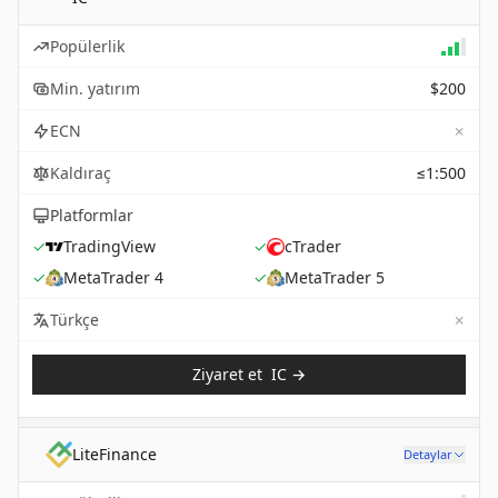
Popülerlik
Min. yatırım
$200
✗
ECN
Kaldıraç
≤1:500
Platformlar
✓
TradingView
✓
cTrader
✓
MetaTrader 4
✓
MetaTrader 5
✗
Not 
Türkçe
Ziyaret et
IC
→
LiteFinance
Detaylar