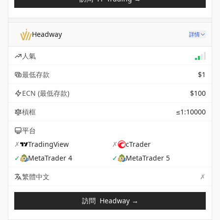
Headway
詳情
人氣
最低存款
$1
ECN (最低存款)
$100
槓框
≤1:10000
平台
✗
TradingView
✗
cTrader
✓
MetaTrader 4
✓
MetaTrader 5
✗
Not 
繁體中文
訪問
Headway
→