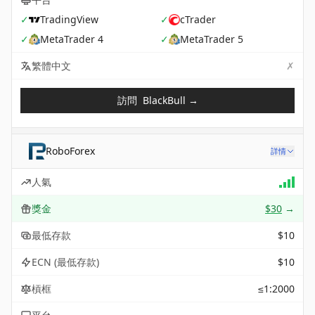
✓
TradingView
✓
cTrader
✓
MetaTrader 4
✓
MetaTrader 5
✗
Not 
繁體中文
訪問
BlackBull
→
RoboForex
詳情
人氣
獎金
$30
→
最低存款
$10
ECN (最低存款)
$10
槓框
≤1:2000