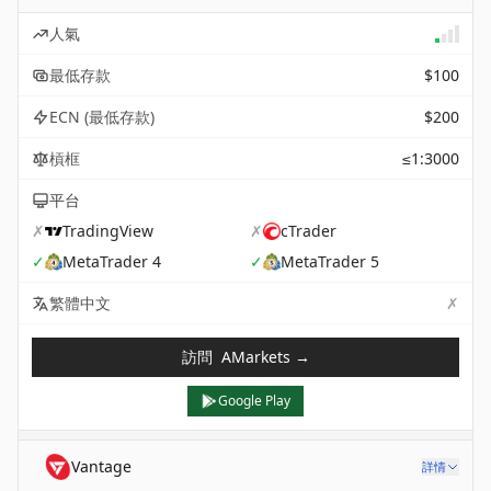
人氣
最低存款
$100
ECN (最低存款)
$200
槓框
≤1:3000
平台
✗
TradingView
✗
cTrader
✓
MetaTrader 4
✓
MetaTrader 5
✗
Not 
繁體中文
訪問
AMarkets
→
Google Play
Vantage
詳情