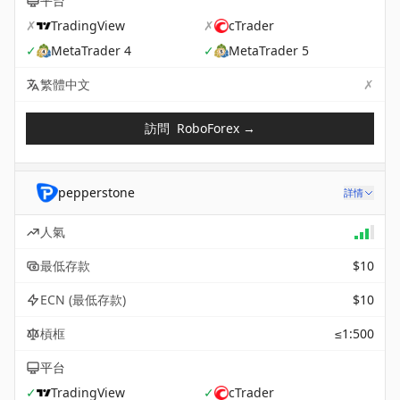
平台
✗
TradingView
✗
cTrader
✓
MetaTrader 4
✓
MetaTrader 5
✗
Not 
繁體中文
訪問
RoboForex
→
pepperstone
詳情
人氣
最低存款
$10
ECN (最低存款)
$10
槓框
≤1:500
平台
✓
TradingView
✓
cTrader