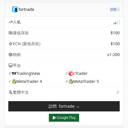
fortrade
詳情
人氣
最低存款
$100
ECN (最低存款)
$100
槓框
≤1:200
平台
✗
TradingView
✗
cTrader
✓
MetaTrader 4
✗
MetaTrader 5
✗
Not 
繁體中文
訪問
fortrade
→
Google Play