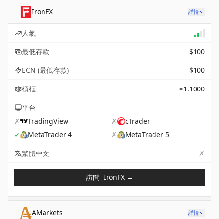
IronFX
詳情
人氣
最低存款
$100
ECN (最低存款)
$100
槓框
≤1:1000
平台
✗
TradingView
✗
cTrader
✓
MetaTrader 4
✗
MetaTrader 5
✗
Not 
繁體中文
訪問
IronFX
→
AMarkets
詳情