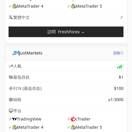
✓
MetaTrader 4
✓
MetaTrader 5
✗
Not 
繁體中文
訪問
FreshForex
→
JustMarkets
詳情
人氣
最低存款
$1
ECN (最低存款)
$100
槓框
≤1:3000
平台
✗
TradingView
✗
cTrader
✓
MetaTrader 4
✓
MetaTrader 5