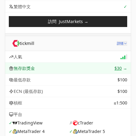
Sup
繁體中文
✓
訪問
JustMarkets
→
tickmill
詳情
人氣
無存款獎金
$30
→
最低存款
$100
ECN (最低存款)
$100
槓框
≤1:500
平台
✓
TradingView
✗
cTrader
✓
MetaTrader 4
✓
MetaTrader 5