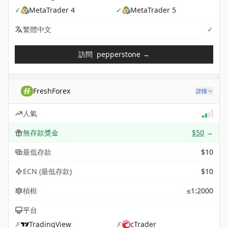
✓
MetaTrader 4
✓
MetaTrader 5
Sup
繁體中文
✓
訪問
pepperstone
→
FreshForex
詳情
人氣
無存款獎金
$50
→
最低存款
$10
ECN (最低存款)
$10
槓框
≤1:2000
平台
✗
TradingView
✗
cTrader