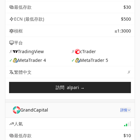
最低存款
$30
ECN (最低存款)
$500
槓框
≤1:3000
平台
✗
TradingView
✗
cTrader
✓
MetaTrader 4
✓
MetaTrader 5
✗
Not 
繁體中文
訪問
alpari
→
GrandCapital
詳情
人氣
最低存款
$10