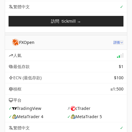
Sup
繁體中文
✓
訪問
tickmill
→
FXOpen
詳情
人氣
最低存款
$1
ECN (最低存款)
$100
槓框
≤1:500
平台
✓
TradingView
✗
cTrader
✓
MetaTrader 4
✓
MetaTrader 5
Sup
繁體中文
✓