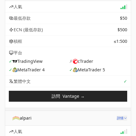
人氣
最低存款
$50
ECN (最低存款)
$500
槓框
≤1:500
平台
✓
TradingView
✗
cTrader
✓
MetaTrader 4
✓
MetaTrader 5
Sup
繁體中文
✓
訪問
Vantage
→
alpari
詳情
人氣