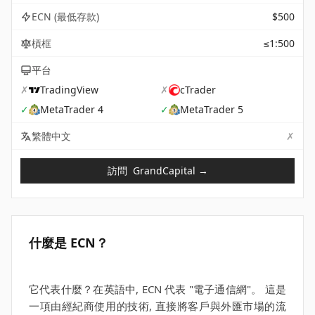
ECN (最低存款)
$500
槓框
≤1:500
平台
✗
TradingView
✗
cTrader
✓
MetaTrader 4
✓
MetaTrader 5
✗
Not 
繁體中文
訪問
GrandCapital
→
什麼是 ECN？
它代表什麼？在英語中, ECN 代表 "電子通信網"。 這是
一項由經紀商使用的技術, 直接將客戶與外匯市場的流