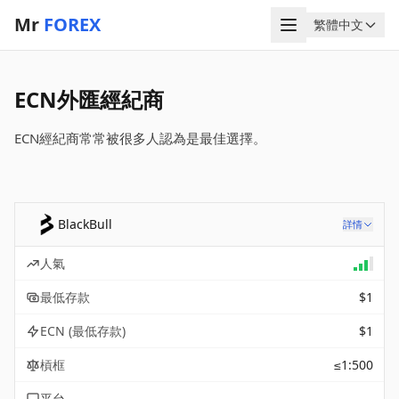
Mr
FOREX
菜單
繁體中文
語言
ECN外匯經紀商
ECN經紀商常常被很多人認為是最佳選擇。
BlackBull
詳情
人氣
最低存款
$1
ECN (最低存款)
$1
槓框
≤1:500
平台