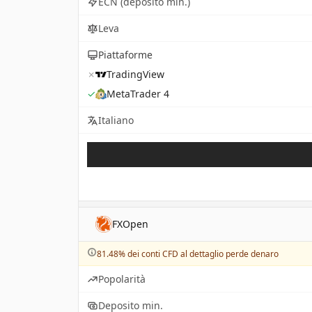
ECN (deposito min.)
Leva
Piattaforme
✗
TradingView
✓
MetaTrader 4
Italiano
FXOpen
81.48% dei conti CFD al dettaglio perde denaro
Popolarità
Deposito min.