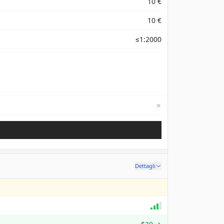
10 €
10 €
≤1:2000
✗
Not available
Dettagli