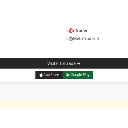
✗
cTrader
✗
MetaTrader 5
Visita
fortrade
→
App Store
Google Play