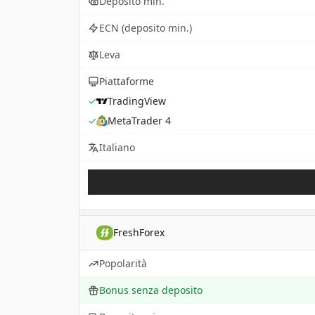
Deposito min.
ECN (deposito min.)
Leva
Piattaforme
✓
TradingView
✓
MetaTrader 4
Italiano
FreshForex
Popolarità
Bonus senza deposito