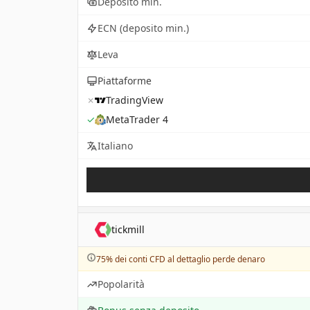
Deposito min.
ECN (deposito min.)
Leva
Piattaforme
✗
TradingView
✓
MetaTrader 4
Italiano
tickmill
75% dei conti CFD al dettaglio perde denaro
Popolarità