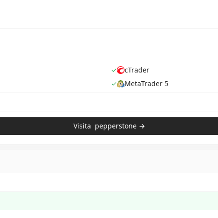
✓
cTrader
✓
MetaTrader 5
Visita
pepperstone
→