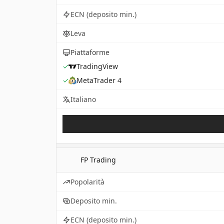
ECN (deposito min.)
Leva
Piattaforme
✓
TradingView
✓
MetaTrader 4
Italiano
FP Trading
Popolarità
Deposito min.
ECN (deposito min.)