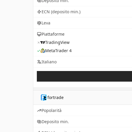
Deposito min.
ECN (deposito min.)
Leva
Piattaforme
✗
TradingView
✓
MetaTrader 4
Italiano
fortrade
Popolarità
Deposito min.