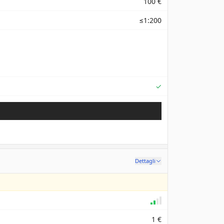
100 €
≤1:200
Supported
✓
Dettagli
1 €