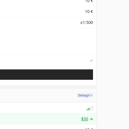
10 €
10 €
≤1:500
Supported
✓
Dettagli
$50
→