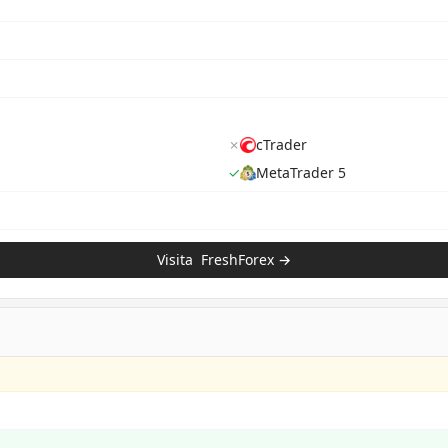
✗
cTrader
✓
MetaTrader 5
Visita
FreshForex
→