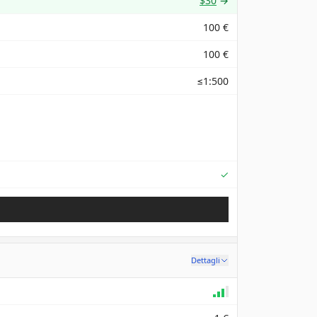
$30
→
100 €
100 €
≤1:500
Supported
✓
Dettagli