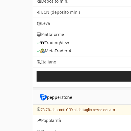
Deposito min.
ECN (deposito min.)
Leva
Piattaforme
✓
TradingView
✓
MetaTrader 4
Italiano
pepperstone
73.7% dei conti CFD al dettaglio perde denaro
Popolarità