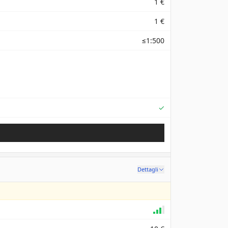
1 €
1 €
≤1:500
Supported
✓
Dettagli