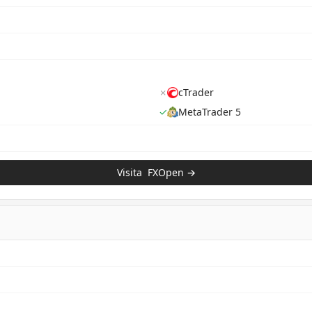
✗
cTrader
✓
MetaTrader 5
Visita
FXOpen
→