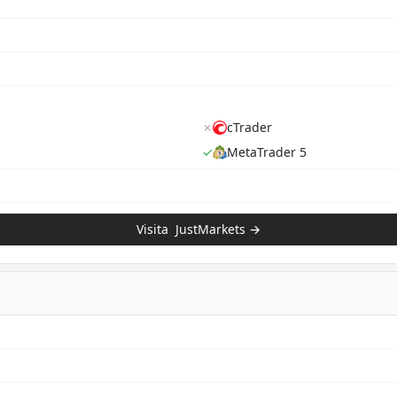
✗
cTrader
✓
MetaTrader 5
Visita
JustMarkets
→