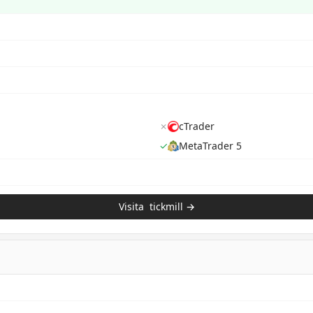
✗
cTrader
✓
MetaTrader 5
Visita
tickmill
→