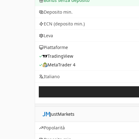
Bonus senza deposito
Deposito min.
ECN (deposito min.)
Leva
Piattaforme
✓
TradingView
✓
MetaTrader 4
Italiano
JustMarkets
Popolarità